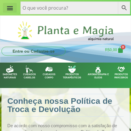
Minha conta
Quem somos
Fale Conosco
0
R$
0,00
Entre ou Cadastre-se
SABONETES
CUIDADOS
CUIDADOS
PRODUTOS
AROMATERAPIA E
PRODUTOS
NATURAIS
CABELOS
CORPO
TERAPÊUTICOS
ÓLEOS
PARCEIROS
Conheça nossa Política de
Troca e Devolução
De acordo com nosso compromisso com a satisfação de