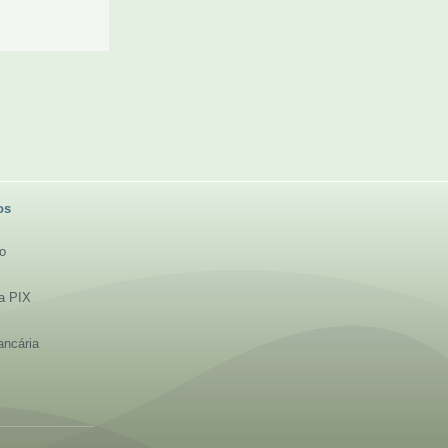
os
to
ia PIX
ancária