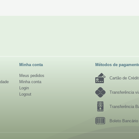
Minha conta
Métodos de pagament
Meus pedidos
Cartão de Crédi
idade
Minha conta
Login
Transferência v
Logout
Transferência B
Boleto Bancário