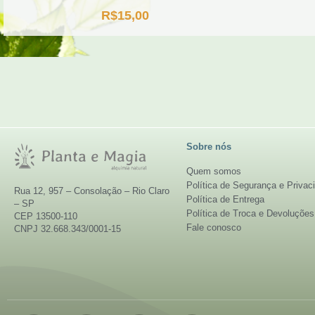
R$
15,00
Sobre nós
Quem somos
Política de Segurança e Privac
Rua 12, 957 – Consolação – Rio Claro
Política de Entrega
– SP
Política de Troca e Devoluções
CEP 13500-110
Fale conosco
CNPJ 32.668.343/0001-15