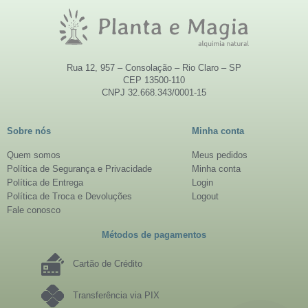
Rua 12, 957 – Consolação – Rio Claro – SP
CEP 13500-110
CNPJ 32.668.343/0001-15
Sobre nós
Minha conta
Quem somos
Meus pedidos
Política de Segurança e Privacidade
Minha conta
Política de Entrega
Login
Política de Troca e Devoluções
Logout
Fale conosco
Métodos de pagamentos
Cartão de Crédito
Transferência via PIX