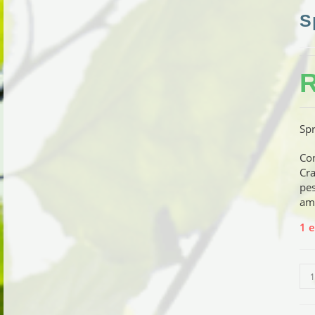
S
Spr
Con
Cra
pes
am
1 