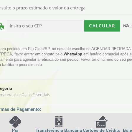
sulte o prazo estimado e valor da entrega
Não 
Para pedidos em Rio Claro/SP, no caso de escolha de AGENDAR RETIRAD
REGA, favor entrar em contato pelo
WhatsApp
em horário comercial após e
amento para agendar a retirada do seu pedido. Favor ter o número do seu p
a facilitar o procedimento.
egoria
materapia e Óleos Essenciais
rmas de Pagamento:
Pix
Transferência Bancária
Cartões de Crédito
Bole