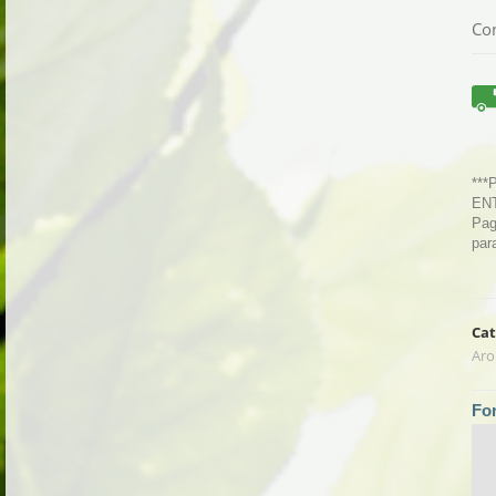
Con
***
ENT
Pag
par
Cat
Aro
Fo