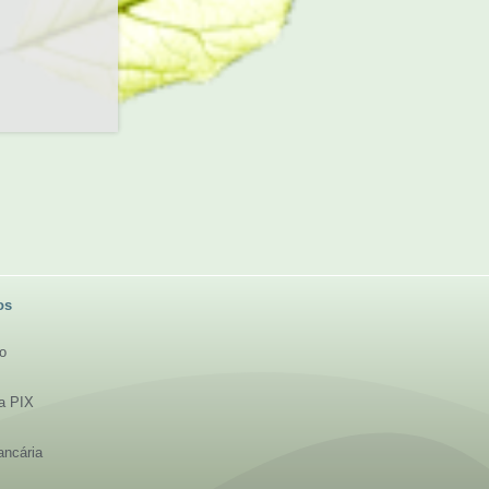
os
to
ia PIX
ancária