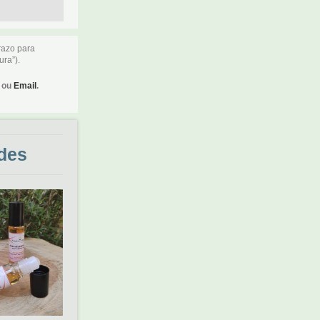
razo para
ura”).
ou
Email
.
des