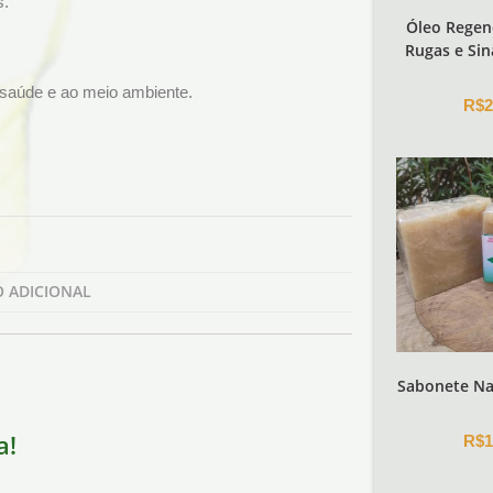
s.
Óleo Regen
Rugas e Sin
à saúde e ao meio ambiente.
R$
2
 ADICIONAL
Sabonete Nat
a!
R$
1