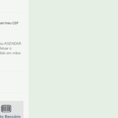
sei meu CEP
A ou AGENDAR
fetuar o
edido em mãos
to Bancário