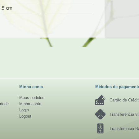
2,5 cm
Minha conta
Métodos de pagament
Meus pedidos
Cartão de Crédi
idade
Minha conta
Login
Transferência v
Logout
Transferência B