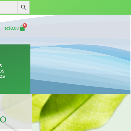
0
R$
0,00
S
OS
ROS
TO