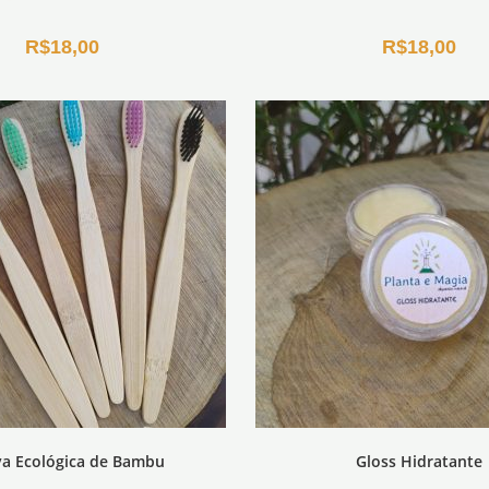
R$
18,00
R$
18,00
va Ecológica de Bambu
Gloss Hidratante