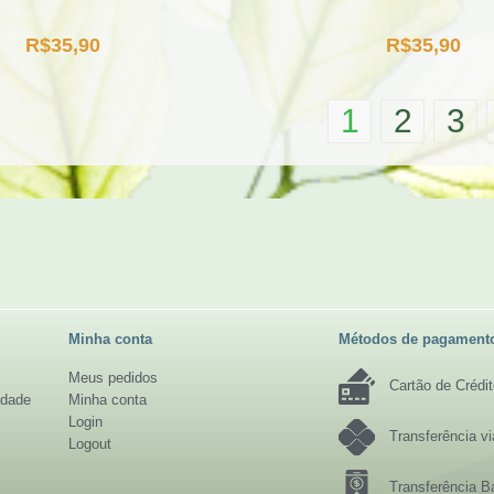
R$
35,90
R$
35,90
1
2
3
Minha conta
Métodos de pagament
Meus pedidos
Cartão de Crédi
idade
Minha conta
Login
Transferência v
Logout
Transferência B