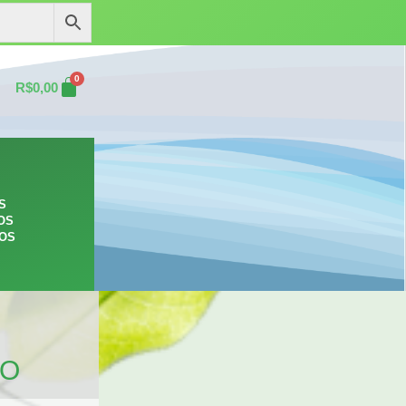
0
R$
0,00
S
OS
ROS
TO