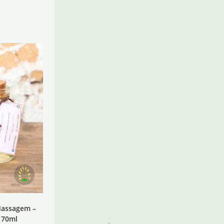
Massagem –
 70ml