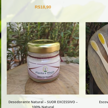
R$
18,90
Desodorante Natural – SUOR EXCESSIVO –
Esco
100% Natural