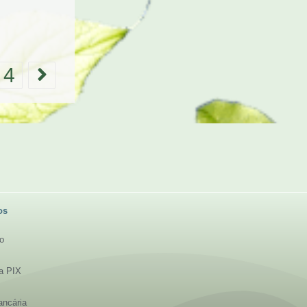
4
os
to
ia PIX
ancária