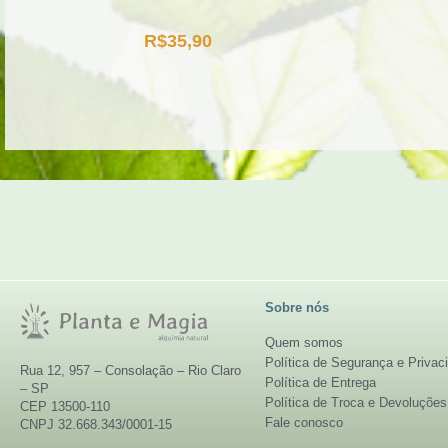
R$
35,90
Sobre nós
Quem somos
Política de Segurança e Privac
Rua 12, 957 – Consolação – Rio Claro
Política de Entrega
– SP
Política de Troca e Devoluções
CEP 13500-110
Fale conosco
CNPJ 32.668.343/0001-15