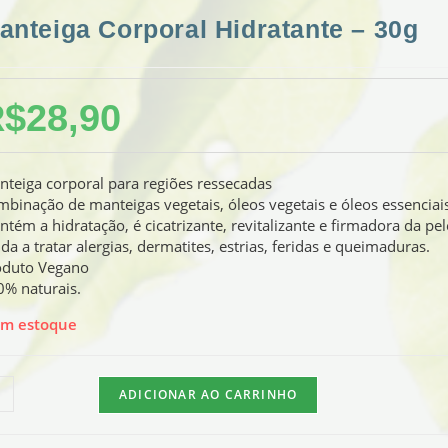
anteiga Corporal Hidratante – 30g
R$
28,90
teiga corporal para regiões ressecadas
binação de manteigas vegetais, óleos vegetais e óleos essenciai
tém a hidratação, é cicatrizante, revitalizante e firmadora da pel
da a tratar alergias, dermatites, estrias, feridas e queimaduras.
oduto Vegano
0% naturais.
em estoque
ADICIONAR AO CARRINHO