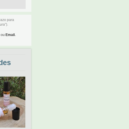
razo para
ura”).
ou
Email
.
des