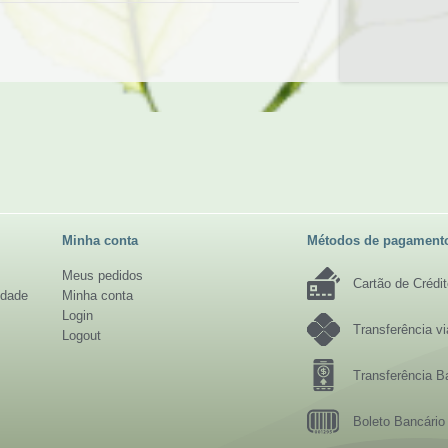
Minha conta
Métodos de pagament
Meus pedidos
Cartão de Crédi
idade
Minha conta
Login
Transferência v
Logout
Transferência B
Boleto Bancário