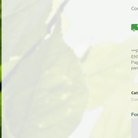
Con
***
ENT
Pag
par
Cat
Cui
Fo