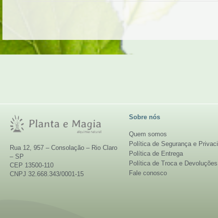
Sobre nós
Quem somos
Política de Segurança e Privac
Rua 12, 957 – Consolação – Rio Claro
Política de Entrega
– SP
Política de Troca e Devoluções
CEP 13500-110
Fale conosco
CNPJ 32.668.343/0001-15