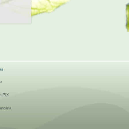
os
to
ia PIX
ancária