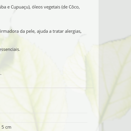
ba e Cupuaçu), óleos vegetais (de Côco,
firmadora da pele, ajuda a tratar alergias,
essenciais.
.
× 5 cm