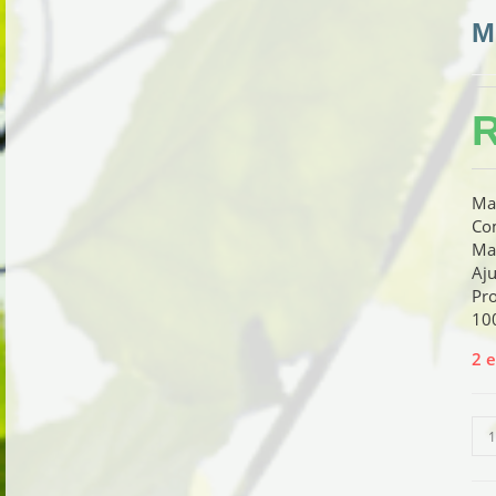
M
Man
Com
Man
Aju
Pr
10
2 