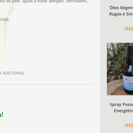
ra da pele, ajuda a tratar alergias, dermatites,
Óleo Regen
Rugas e Sin
ciais.
R$
2
 ADICIONAL
Spray Pess
Energétic
a!
R$
3