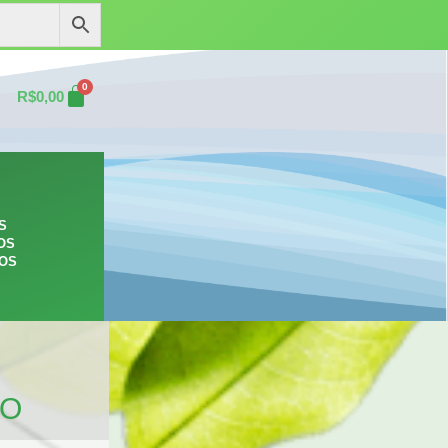
0
R$
0,00
S
OS
ROS
TO