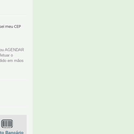
sei meu CEP
A ou AGENDAR
fetuar o
edido em mãos
to Bancário